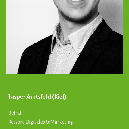
Jasper Amtsfeld
(
Kiel
)
Beirat
Ressort:
Digitales & Marketing